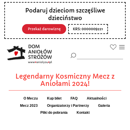
Podaruj dzieciom szczęśliwe
dzieciństwo
Przekaż darowiznę
KRS: 0000009221
Legendarny Kosmiczny Mecz z
Aniołami 2024!
O Meczu
Kup bilet
FAQ
Aktualności
Mecz 2023
Organizatorzy i Partnerzy
Galeria
Pliki do pobrania
Kontakt