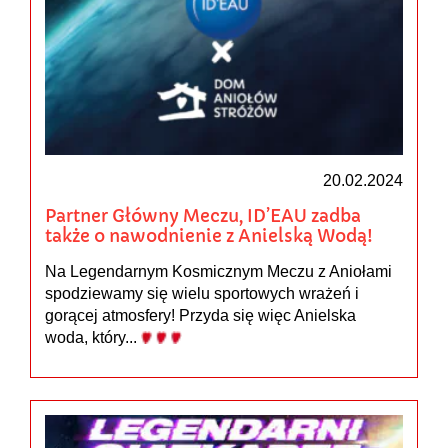
20.02.2024
Partner Główny Meczu, ID’EAU zadba
także o nawodnienie z Anielską Wodą!
Na Legendarnym Kosmicznym Meczu z Aniołami
spodziewamy się wielu sportowych wrażeń i
gorącej atmosfery! Przyda się więc Anielska
woda, który...