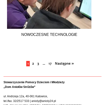
NOWOCZESNE TECHNOLOGIE
1
2
3
…
17
Następne »
Stowarzyszenie Pomocy Dzieciom i Młodzieży
„Dom Aniołów Stróżów”
ul. Andrzeja 12a, 40-061 Katowice,
tel./fax. 32/2517 533 | anioly@anioly24.pl