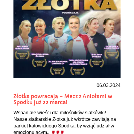
06.03.2024
Złotka powracają – Mecz z Aniołami w
Spodku już 22 marca!
Wspaniałe wieści dla miłośników siatkówki!
Nasze siatkarskie Złotka już wkrótce zawitają na
parkiet katowickiego Spodka, by wziąć udział w
emocjonującym...