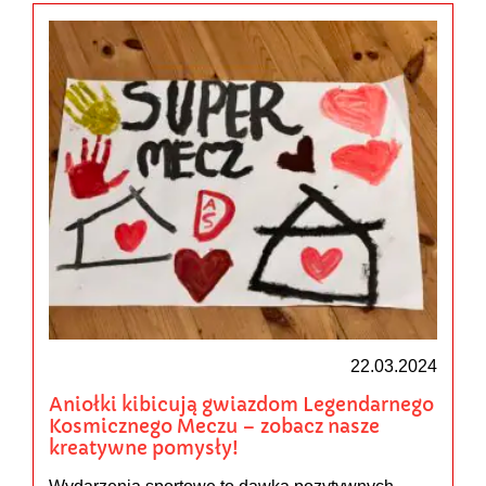
22.03.2024
Aniołki kibicują gwiazdom Legendarnego
Kosmicznego Meczu – zobacz nasze
kreatywne pomysły!