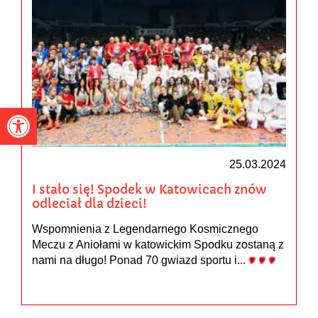
Otwórz pasek narzędzi
25.03.2024
I stało się! Spodek w Katowicach znów
odleciał dla dzieci!
Wspomnienia z Legendarnego Kosmicznego
Meczu z Aniołami w katowickim Spodku zostaną z
nami na długo! Ponad 70 gwiazd sportu i...