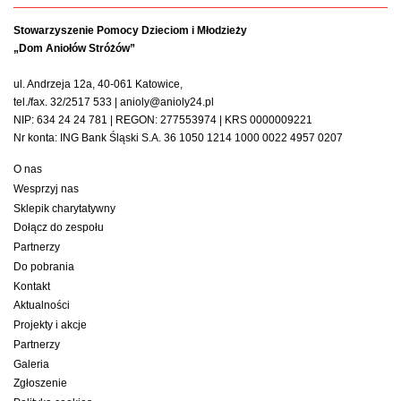
Stowarzyszenie Pomocy Dzieciom i Młodzieży
„Dom Aniołów Stróżów”
ul. Andrzeja 12a, 40-061 Katowice,
tel./fax. 32/2517 533 | anioly@anioly24.pl
NIP: 634 24 24 781 | REGON: 277553974 | KRS 0000009221
Nr konta: ING Bank Śląski S.A. 36 1050 1214 1000 0022 4957 0207
O nas
Wesprzyj nas
Sklepik charytatywny
Dołącz do zespołu
Partnerzy
Do pobrania
Kontakt
Aktualności
Projekty i akcje
Partnerzy
Galeria
Zgłoszenie