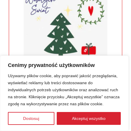
13.11.2023
Cenimy prywatność użytkowników
Kup uskrzydloną kartkę świąteczną dla
Używamy plików cookie, aby poprawić jakość przeglądania,
bliskich i współpracowników!
wyświetlać reklamy lub treści dostosowane do
indywidualnych potrzeb użytkowników oraz analizować ruch
Świąteczny czas nie zawsze możemy spędzić ze
na stronie. Kliknięcie przycisku „Akceptuj wszystkie” oznacza
wszystkimi, którzy są nam bliscy. Wtedy z pomocą
zgodę na wykorzystywanie przez nas plików cookie.
przychodzą tradycyjne kartki świąteczne albo...
Dostosuj
Akceptuj wszystko