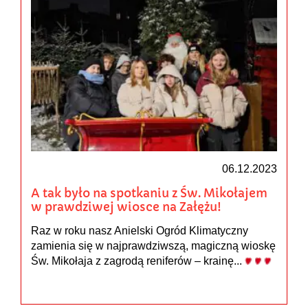
06.12.2023
A tak było na spotkaniu z Św. Mikołajem
w prawdziwej wiosce na Załężu!
Raz w roku nasz Anielski Ogród Klimatyczny
zamienia się w najprawdziwszą, magiczną wioskę
Św. Mikołaja z zagrodą reniferów – krainę...