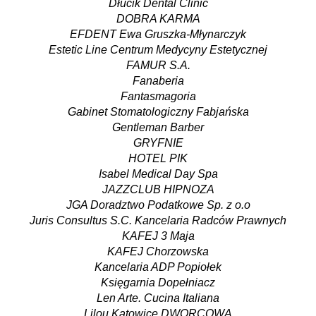
Dłucik Dental Clinic
DOBRA KARMA
EFDENT Ewa Gruszka-Młynarczyk
Estetic Line Centrum Medycyny Estetycznej
FAMUR S.A.
Fanaberia
Fantasmagoria
Gabinet Stomatologiczny Fabjańska
Gentleman Barber
GRYFNIE
HOTEL PIK
Isabel Medical Day Spa
JAZZCLUB HIPNOZA
JGA Doradztwo Podatkowe Sp. z o.o
Juris Consultus S.C. Kancelaria Radców Prawnych
KAFEJ 3 Maja
KAFEJ Chorzowska
Kancelaria ADP Popiołek
Księgarnia Dopełniacz
Len Arte. Cucina Italiana
Lilou Katowice DWORCOWA