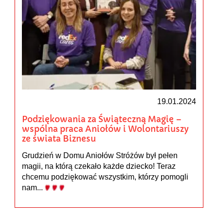
19.01.2024
Podziękowania za Świąteczną Magię –
wspólna praca Aniołów i Wolontariuszy
ze świata Biznesu
Grudzień w Domu Aniołów Stróżów był pełen
magii, na którą czekało każde dziecko! Teraz
chcemu podziękować wszystkim, którzy pomogli
nam...