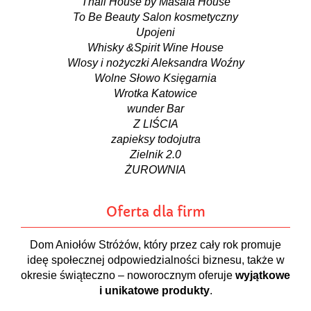
Thali House by Masala House
To Be Beauty Salon kosmetyczny
Upojeni
Whisky &Spirit Wine House
Wlosy i nożyczki Aleksandra Woźny
Wolne Słowo Księgarnia
Wrotka Katowice
wunder Bar
Z LIŚCIA
zapieksy todojutra
Zielnik 2.0
ŻUROWNIA
Oferta dla firm
Dom Aniołów Stróżów, który przez cały rok promuje
ideę społecznej odpowiedzialności biznesu, także w
okresie świąteczno – noworocznym oferuje
wyjątkowe
i unikatowe produkty
.