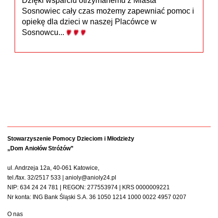
Dzięki wsparciu otrzymanemu z Miasta
Sosnowiec cały czas możemy zapewniać pomoc i
opiekę dla dzieci w naszej Placówce w
Sosnowcu...
Stowarzyszenie Pomocy Dzieciom i Młodzieży
„Dom Aniołów Stróżów”
ul. Andrzeja 12a, 40-061 Katowice,
tel./fax. 32/2517 533 | anioly@anioly24.pl
NIP: 634 24 24 781 | REGON: 277553974 | KRS 0000009221
Nr konta: ING Bank Śląski S.A. 36 1050 1214 1000 0022 4957 0207
O nas