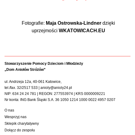
Fotografie:
Maja Ostrowska-Lindner
dzięki
uprzejmości
WKATOWICACH.EU
Stowarzyszenie Pomocy Dzieciom i Młodzieży
„Dom Aniołów Stróżów”
ul. Andrzeja 12a, 40-061 Katowice,
tel./fax. 32/2517 533 | anioly@anioly24.pl
NIP: 634 24 24 781 | REGON: 277553974 | KRS 0000009221
Nr konta: ING Bank Śląski S.A. 36 1050 1214 1000 0022 4957 0207
O nas
Wesprzyj nas
Sklepik charytatywny
Dołącz do zespołu