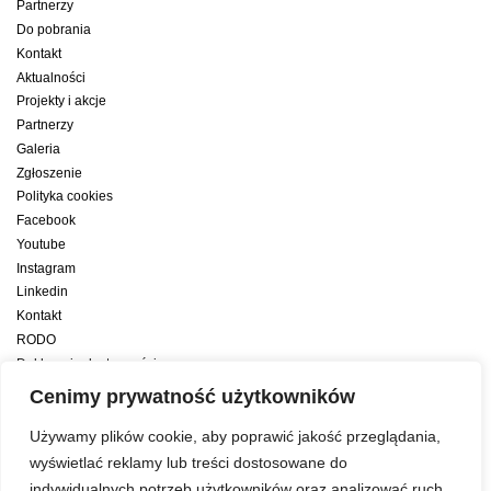
Partnerzy
Do pobrania
Kontakt
Aktualności
Projekty i akcje
Partnerzy
Galeria
Zgłoszenie
Polityka cookies
Facebook
Youtube
Instagram
Linkedin
Kontakt
RODO
Deklaracja dostępności
Deklaracja dostępności cyfrowej
Cenimy prywatność użytkowników
Zwiększamy efektywność naszych codziennych działań dzięki wsparciu
Używamy plików cookie, aby poprawić jakość przeglądania,
konsultanta amerykańskiego programu zarządzania przez cele Best
wyświetlać reklamy lub treści dostosowane do
indywidualnych potrzeb użytkowników oraz analizować ruch