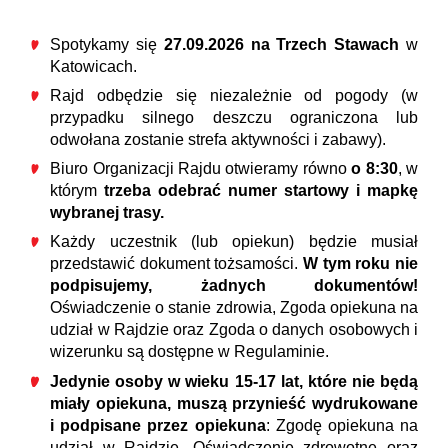
Spotykamy się
27.09.2026 na Trzech Stawach
w
Katowicach.
Rajd odbędzie się niezależnie od pogody (w
przypadku silnego deszczu ograniczona lub
odwołana zostanie strefa aktywności i zabawy).
Biuro Organizacji Rajdu otwieramy równo
o 8:30
, w
którym
trzeba odebrać numer startowy i mapkę
wybranej trasy.
Każdy uczestnik (lub opiekun) będzie musiał
przedstawić dokument tożsamości.
W tym roku nie
podpisujemy, żadnych dokumentów!
Oświadczenie o stanie zdrowia, Zgoda opiekuna na
udział w Rajdzie oraz Zgoda o danych osobowych i
wizerunku są dostępne w Regulaminie.
Jedynie osoby w wieku 15-17 lat, które nie będą
miały opiekuna, muszą przynieść wydrukowane
i podpisane przez opiekuna
: Zgodę opiekuna na
udział w Rajdzie, Oświadczenie zdrowotne oraz