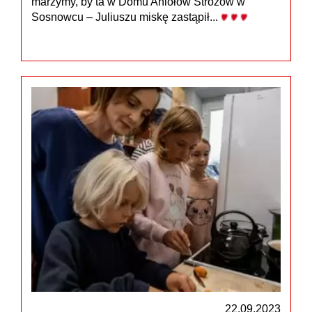
marzymy, by ta w Domu Aniołów Stróżów w
Sosnowcu – Juliuszu miskę zastąpił...
22.09.2023