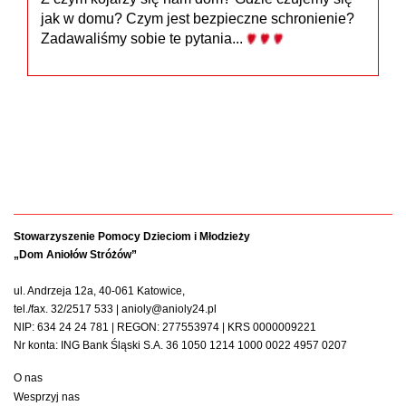
jak w domu? Czym jest bezpieczne schronienie?
Zadawaliśmy sobie te pytania...
Stowarzyszenie Pomocy Dzieciom i Młodzieży
„Dom Aniołów Stróżów”
ul. Andrzeja 12a, 40-061 Katowice,
tel./fax. 32/2517 533 | anioly@anioly24.pl
NIP: 634 24 24 781 | REGON: 277553974 | KRS 0000009221
Nr konta: ING Bank Śląski S.A. 36 1050 1214 1000 0022 4957 0207
O nas
Wesprzyj nas