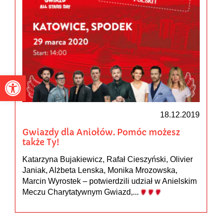
Otwórz pasek narzędzi
18.12.2019
Gwiazdy dla Aniołów. Pomóc możesz
także Ty!
Katarzyna Bujakiewicz, Rafał Cieszyński, Olivier
Janiak, Alżbeta Lenska, Monika Mrozowska,
Marcin Wyrostek – potwierdzili udział w Anielskim
Meczu Charytatywnym Gwiazd,...