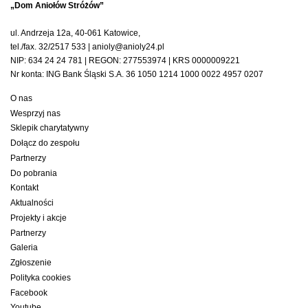
„Dom Aniołów Stróżów”
ul. Andrzeja 12a, 40-061 Katowice,
tel./fax. 32/2517 533 | anioly@anioly24.pl
NIP: 634 24 24 781 | REGON: 277553974 | KRS 0000009221
Nr konta: ING Bank Śląski S.A. 36 1050 1214 1000 0022 4957 0207
O nas
Wesprzyj nas
Sklepik charytatywny
Dołącz do zespołu
Partnerzy
Do pobrania
Kontakt
Aktualności
Projekty i akcje
Partnerzy
Galeria
Zgłoszenie
Polityka cookies
Facebook
Youtube