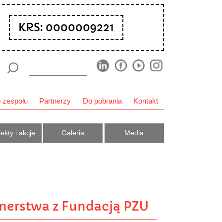
KRS: 0000009221
 zespołu
Partnerzy
Do pobrania
Kontakt
ekty i akcje
Galeria
Media
tnerstwa z Fundacją PZU