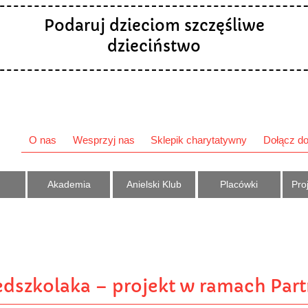
Podaruj dzieciom szczęśliwe
dzieciństwo
O nas
Wesprzyj nas
Sklepik charytatywny
Dołącz do
Akademia
Anielski Klub
Placówki
Proj
dszkolaka – projekt w ramach Par