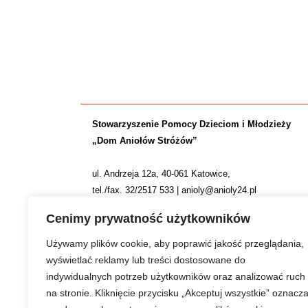
Stowarzyszenie Pomocy Dzieciom i Młodzieży
„Dom Aniołów Stróżów”
ul. Andrzeja 12a, 40-061 Katowice,
tel./fax. 32/2517 533 | anioly@anioly24.pl
NIP: 634 24 24 781 | REGON: 277553974 | KRS 0000
Cenimy prywatność użytkowników
Nr konta: ING Bank Śląski S.A. 36 1050 1214 1000 0
Używamy plików cookie, aby poprawić jakość przeglądania,
wyświetlać reklamy lub treści dostosowane do
indywidualnych potrzeb użytkowników oraz analizować ruch
na stronie. Kliknięcie przycisku „Akceptuj wszystkie” oznacz