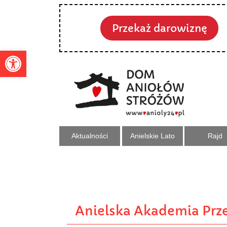
Przekaż darowiznę
Otwórz pasek narzędzi
Aktualności
Anielskie Lato
Rajd
Anielska Akademia Prze