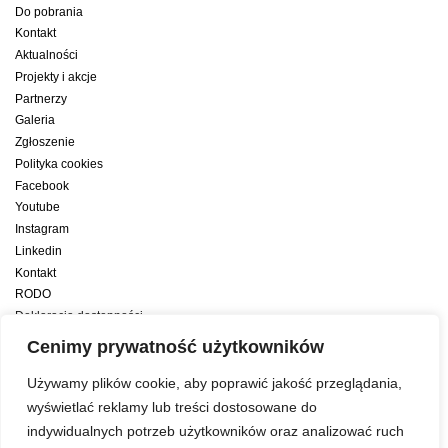
Do pobrania
Kontakt
Aktualności
Projekty i akcje
Partnerzy
Galeria
Zgłoszenie
Polityka cookies
Facebook
Youtube
Instagram
Linkedin
Kontakt
RODO
Deklaracja dostępności
Deklaracja dostępności cyfrowej
Cenimy prywatność użytkowników
Zwiększamy efektywność naszych codziennych działań dzięki wsparciu
Używamy plików cookie, aby poprawić jakość przeglądania,
konsultanta amerykańskiego programu zarządzania przez cele Best
wyświetlać reklamy lub treści dostosowane do
indywidualnych potrzeb użytkowników oraz analizować ruch
Year Yet