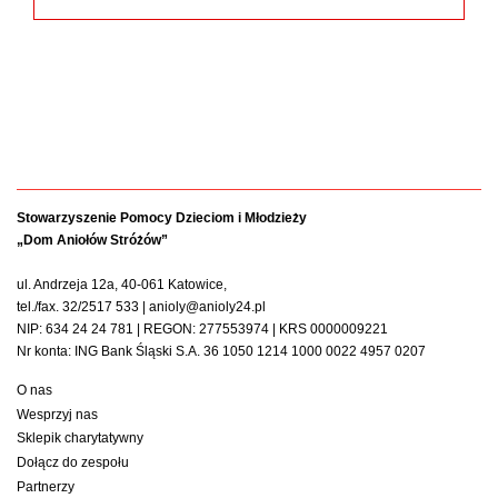
Stowarzyszenie Pomocy Dzieciom i Młodzieży
„Dom Aniołów Stróżów”
ul. Andrzeja 12a, 40-061 Katowice,
tel./fax. 32/2517 533 | anioly@anioly24.pl
NIP: 634 24 24 781 | REGON: 277553974 | KRS 0000009221
Nr konta: ING Bank Śląski S.A. 36 1050 1214 1000 0022 4957 0207
O nas
Wesprzyj nas
Sklepik charytatywny
Dołącz do zespołu
Partnerzy