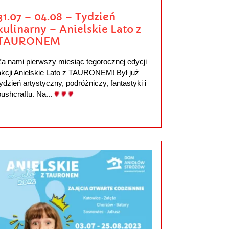
31.07 – 04.08 – Tydzień
kulinarny – Anielskie Lato z
TAURONEM
Za nami pierwszy miesiąc tegorocznej edycji
akcji Anielskie Lato z TAURONEM! Był już
tydzień artystyczny, podróżniczy, fantastyki i
bushcraftu. Na...