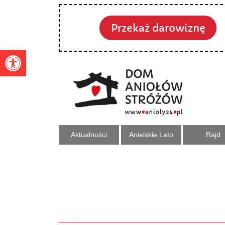
Przekaż darowiznę
Otwórz pasek narzędzi
Aktualności
Anielskie Lato
Rajd