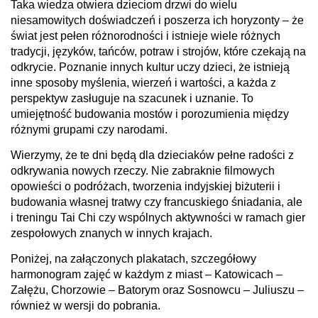
Taka wiedza otwiera dzieciom drzwi do wielu
niesamowitych doświadczeń i poszerza ich horyzonty – że
świat jest pełen różnorodności i istnieje wiele różnych
tradycji, języków, tańców, potraw i strojów, które czekają na
odkrycie. Poznanie innych kultur uczy dzieci, że istnieją
inne sposoby myślenia, wierzeń i wartości, a każda z
perspektyw zasługuje na szacunek i uznanie. To
umiejętność budowania mostów i porozumienia między
różnymi grupami czy narodami.
Wierzymy, że te dni będą dla dzieciaków pełne radości z
odkrywania nowych rzeczy. Nie zabraknie filmowych
opowieści o podróżach, tworzenia indyjskiej biżuterii i
budowania własnej tratwy czy francuskiego śniadania, ale
i treningu Tai Chi czy wspólnych aktywności w ramach gier
zespołowych znanych w innych krajach.
Poniżej, na załączonych plakatach, szczegółowy
harmonogram zajęć w każdym z miast – Katowicach –
Załężu, Chorzowie – Batorym oraz Sosnowcu – Juliuszu –
również w wersji do pobrania.