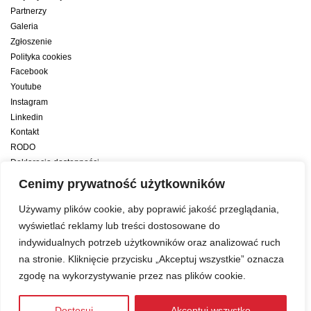
Partnerzy
Galeria
Zgłoszenie
Polityka cookies
Facebook
Youtube
Instagram
Linkedin
Kontakt
RODO
Deklaracja dostępności
Deklaracja dostępności cyfrowej
Cenimy prywatność użytkowników
Zwiększamy efektywność naszych codziennych działań dzięki wsparciu
Używamy plików cookie, aby poprawić jakość przeglądania,
konsultanta amerykańskiego programu zarządzania przez cele Best
wyświetlać reklamy lub treści dostosowane do
indywidualnych potrzeb użytkowników oraz analizować ruch
Year Yet
na stronie. Kliknięcie przycisku „Akceptuj wszystkie” oznacza
zgodę na wykorzystywanie przez nas plików cookie.
Web development:
LUMENO Project
| © 2019 Copyright
Dostosuj
Akceptuj wszystko