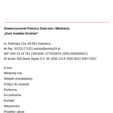
Stowarzyszenie Pomocy Dzieciom i Młodzieży
„Dom Aniołów Stróżów”
ul. Andrzeja 12a, 40-061 Katowice,
tel./fax. 32/2517 533 | anioly@anioly24.pl
NIP: 634 24 24 781 | REGON: 277553974 | KRS 0000009221
Nr konta: ING Bank Śląski S.A. 36 1050 1214 1000 0022 4957 0207
O nas
Wesprzyj nas
Sklepik charytatywny
Dołącz do zespołu
Partnerzy
Do pobrania
Kontakt
Aktualności
Projekty i akcje