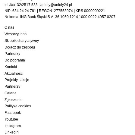
tel./fax. 32/2517 533 | anioly@anioly24.pl
NIP: 634 24 24 781 | REGON: 277553974 | KRS 0000009221
Nr konta: ING Bank Śląski S.A. 36 1050 1214 1000 0022 4957 0207
O nas
Wesprzyj nas
Sklepik charytatywny
Dołącz do zespołu
Partnerzy
Do pobrania
Kontakt
Aktualności
Projekty i akcje
Partnerzy
Galeria
Zgłoszenie
Polityka cookies
Facebook
Youtube
Instagram
Linkedin