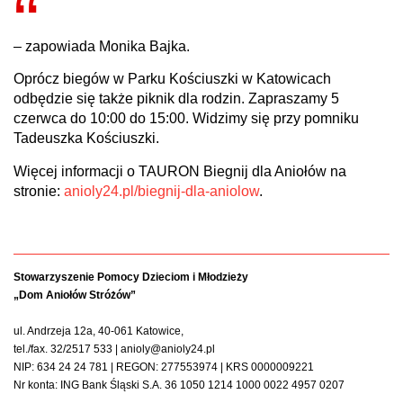
– zapowiada Monika Bajka.
Oprócz biegów w Parku Kościuszki w Katowicach
odbędzie się także piknik dla rodzin. Zapraszamy 5
czerwca do 10:00 do 15:00. Widzimy się przy pomniku
Tadeuszka Kościuszki.
Więcej informacji o TAURON Biegnij dla Aniołów na
stronie:
anioly24.pl/biegnij-dla-aniolow
.
Stowarzyszenie Pomocy Dzieciom i Młodzieży
„Dom Aniołów Stróżów”
ul. Andrzeja 12a, 40-061 Katowice,
tel./fax. 32/2517 533 | anioly@anioly24.pl
NIP: 634 24 24 781 | REGON: 277553974 | KRS 0000009221
Nr konta: ING Bank Śląski S.A. 36 1050 1214 1000 0022 4957 0207