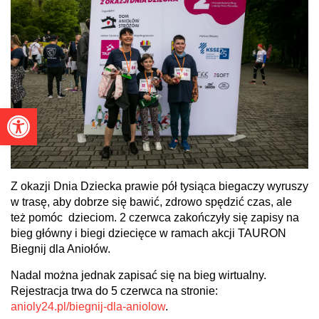
Otwórz pasek narzędzi
Z okazji Dnia Dziecka prawie pół tysiąca biegaczy wyruszy
w trasę, aby dobrze się bawić, zdrowo spędzić czas, ale
też pomóc dzieciom. 2 czerwca zakończyły się zapisy na
bieg główny i biegi dziecięce w ramach akcji TAURON
Biegnij dla Aniołów.
Nadal można jednak zapisać się na bieg wirtualny.
Rejestracja trwa do 5 czerwca na stronie:
anioly24.pl/biegnij-dla-aniolow
.