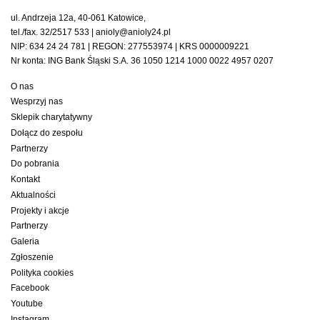
ul. Andrzeja 12a, 40-061 Katowice,
tel./fax. 32/2517 533 | anioly@anioly24.pl
NIP: 634 24 24 781 | REGON: 277553974 | KRS 0000009221
Nr konta: ING Bank Śląski S.A. 36 1050 1214 1000 0022 4957 0207
O nas
Wesprzyj nas
Sklepik charytatywny
Dołącz do zespołu
Partnerzy
Do pobrania
Kontakt
Aktualności
Projekty i akcje
Partnerzy
Galeria
Zgłoszenie
Polityka cookies
Facebook
Youtube
Instagram