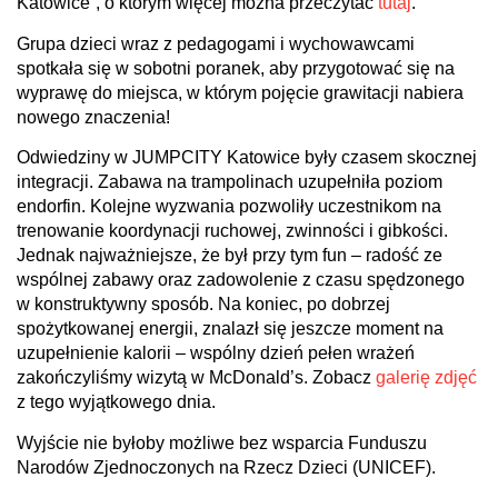
Katowice”, o którym więcej można przeczytać
tutaj
.
Grupa dzieci wraz z pedagogami i wychowawcami
spotkała się w sobotni poranek, aby przygotować się na
wyprawę do miejsca, w którym pojęcie grawitacji nabiera
nowego znaczenia!
Odwiedziny w JUMPCITY Katowice były czasem skocznej
integracji. Zabawa na trampolinach uzupełniła poziom
endorfin. Kolejne wyzwania pozwoliły uczestnikom na
trenowanie koordynacji ruchowej, zwinności i gibkości.
Jednak najważniejsze, że był przy tym fun – radość ze
wspólnej zabawy oraz zadowolenie z czasu spędzonego
w konstruktywny sposób. Na koniec, po dobrzej
spożytkowanej energii, znalazł się jeszcze moment na
uzupełnienie kalorii – wspólny dzień pełen wrażeń
zakończyliśmy wizytą w McDonald’s. Zobacz
galerię zdjęć
z tego wyjątkowego dnia.
Wyjście nie byłoby możliwe bez wsparcia Funduszu
Narodów Zjednoczonych na Rzecz Dzieci (UNICEF).