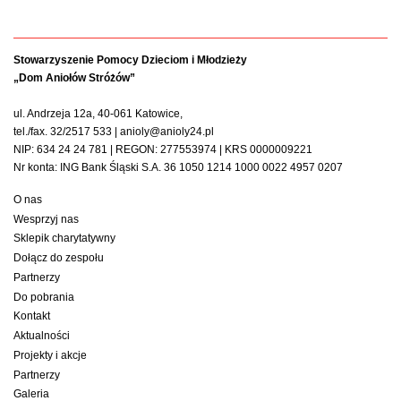
Stowarzyszenie Pomocy Dzieciom i Młodzieży
„Dom Aniołów Stróżów”
ul. Andrzeja 12a, 40-061 Katowice,
tel./fax. 32/2517 533 | anioly@anioly24.pl
NIP: 634 24 24 781 | REGON: 277553974 | KRS 0000009221
Nr konta: ING Bank Śląski S.A. 36 1050 1214 1000 0022 4957 0207
O nas
Wesprzyj nas
Sklepik charytatywny
Dołącz do zespołu
Partnerzy
Do pobrania
Kontakt
Aktualności
Projekty i akcje
Partnerzy
Galeria