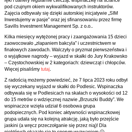
lęki i bariery regularnie ćwicząc wspinaczkę na ściance
pod czujnym okiem wykwalifikowanych instruktorów.
Zajęcia odbywały się dzięki autorskiej inicjatywie „SIM
Inwestujemy w pasje” oraz jej sfinansowaniu przez firmę
Savills Investment Management Sp. z o.o..
Kilka miesięcy wytężonej pracy i zaangażowania 15 dzieci
zaowocowało „złapaniem bakcyla” i uczestnictwem w
finałowych zawodach. Walczyły o pryzmat pierwszeństwa i
o wyjątkowe nagrody – wyjazd w skałki do Jury Krakowsko
– Częstochowskiej w 2 kategoriach: dziewcząt i chłopców.
Więcej pisaliśmy
tutaj
.
Z radością możemy powiedzieć, że 7 lipca 2023 roku odbył
się wyczekany wyjazd w skałki do Podlesic. Wspinaczka
odbywała się w Podlesicach na skałach o wysokości od 12
do 15 metrów o wdzięcznej nazwie „Brzuszki Buddy”. We
wspinaczce wzięła udział 6 osobowa grupa
podopiecznych. Pod koniec aktywności wspinaczkowej
grupa udała się na kolejną atrakcję, jaką było przejście
jaskini (a wręcz przeczołganie się przez nią)! Dla
niektórych okazało się to sporym wyzwaniem 🙂