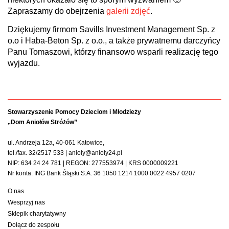
Zapraszamy do obejrzenia
galerii zdjęć
.
Dziękujemy firmom Savills Investment Management Sp. z
o.o i Haba-Beton Sp. z o.o., a także prywatnemu darczyńcy
Panu Tomaszowi, którzy finansowo wsparli realizację tego
wyjazdu.
Stowarzyszenie Pomocy Dzieciom i Młodzieży
„Dom Aniołów Stróżów”
ul. Andrzeja 12a, 40-061 Katowice,
tel./fax. 32/2517 533 | anioly@anioly24.pl
NIP: 634 24 24 781 | REGON: 277553974 | KRS 0000009221
Nr konta: ING Bank Śląski S.A. 36 1050 1214 1000 0022 4957 0207
O nas
Wesprzyj nas
Sklepik charytatywny
Dołącz do zespołu