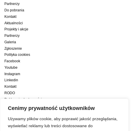
Partnerzy
Do pobrania
Kontakt
Aktualności
Projekty i akcje
Partnerzy
Galeria
Zgłoszenie
Polityka cookies
Facebook
Youtube
Instagram
Linkedin
Kontakt
RODO
Deklaracja dostępności
Deklaracja dostępności cyfrowej
Cenimy prywatność użytkowników
Zwiększamy efektywność naszych codziennych działań dzięki wsparciu
Używamy plików cookie, aby poprawić jakość przeglądania,
konsultanta amerykańskiego programu zarządzania przez cele Best
wyświetlać reklamy lub treści dostosowane do