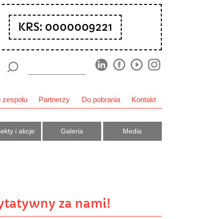
KRS: 0000009221
 zespołu
Partnerzy
Do pobrania
Kontakt
ekty i akcje
Galeria
Media
ytatywny za nami!