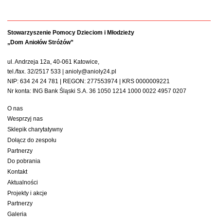
Stowarzyszenie Pomocy Dzieciom i Młodzieży
„Dom Aniołów Stróżów”
ul. Andrzeja 12a, 40-061 Katowice,
tel./fax. 32/2517 533 | anioly@anioly24.pl
NIP: 634 24 24 781 | REGON: 277553974 | KRS 0000009221
Nr konta: ING Bank Śląski S.A. 36 1050 1214 1000 0022 4957 0207
O nas
Wesprzyj nas
Sklepik charytatywny
Dołącz do zespołu
Partnerzy
Do pobrania
Kontakt
Aktualności
Projekty i akcje
Partnerzy
Galeria