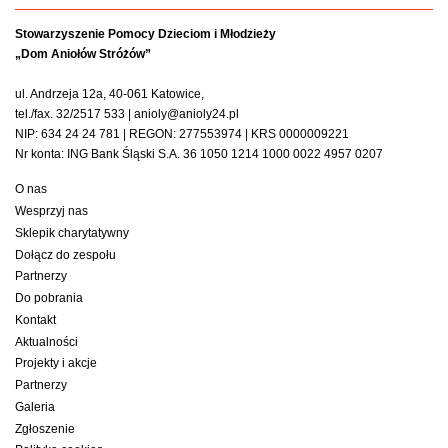
Stowarzyszenie Pomocy Dzieciom i Młodzieży
„Dom Aniołów Stróżów”
ul. Andrzeja 12a, 40-061 Katowice,
tel./fax. 32/2517 533 | anioly@anioly24.pl
NIP: 634 24 24 781 | REGON: 277553974 | KRS 0000009221
Nr konta: ING Bank Śląski S.A. 36 1050 1214 1000 0022 4957 0207
O nas
Wesprzyj nas
Sklepik charytatywny
Dołącz do zespołu
Partnerzy
Do pobrania
Kontakt
Aktualności
Projekty i akcje
Partnerzy
Galeria
Zgłoszenie