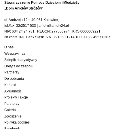
Stowarzyszenie Pomocy Dzieciom i Młodzieży
„Dom Aniołów Stróżów”
ul. Andrzeja 12a, 40-061 Katowice,
tel./fax. 32/2517 533 | anioly@anioly24.pl
NIP: 634 24 24 781 | REGON: 277553974 | KRS 0000009221
Nr konta: ING Bank Śląski S.A. 36 1050 1214 1000 0022 4957 0207
O nas
Wesprzyj nas
Sklepik charytatywny
Dołącz do zespołu
Partnerzy
Do pobrania
Kontakt
Aktualności
Projekty i akcje
Partnerzy
Galeria
Zgłoszenie
Polityka cookies
Facebook