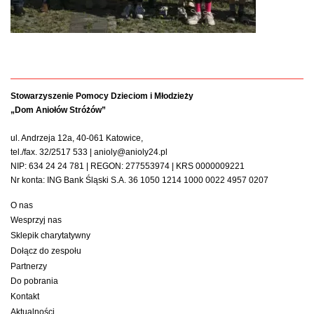
Stowarzyszenie Pomocy Dzieciom i Młodzieży
„Dom Aniołów Stróżów”
ul. Andrzeja 12a, 40-061 Katowice,
tel./fax. 32/2517 533 | anioly@anioly24.pl
NIP: 634 24 24 781 | REGON: 277553974 | KRS 0000009221
Nr konta: ING Bank Śląski S.A. 36 1050 1214 1000 0022 4957 0207
O nas
Wesprzyj nas
Sklepik charytatywny
Dołącz do zespołu
Partnerzy
Do pobrania
Kontakt
Aktualności