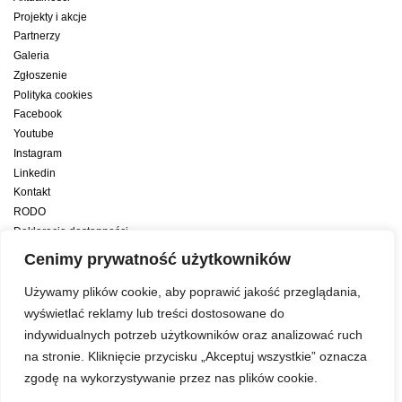
Projekty i akcje
Partnerzy
Galeria
Zgłoszenie
Polityka cookies
Facebook
Youtube
Instagram
Linkedin
Kontakt
RODO
Deklaracja dostępności
Deklaracja dostępności cyfrowej
Cenimy prywatność użytkowników
Zwiększamy efektywność naszych codziennych działań dzięki wsparciu
Używamy plików cookie, aby poprawić jakość przeglądania,
konsultanta amerykańskiego programu zarządzania przez cele Best
wyświetlać reklamy lub treści dostosowane do
indywidualnych potrzeb użytkowników oraz analizować ruch
Year Yet
na stronie. Kliknięcie przycisku „Akceptuj wszystkie” oznacza
zgodę na wykorzystywanie przez nas plików cookie.
Web development:
LUMENO Project
| © 2019 Copyright