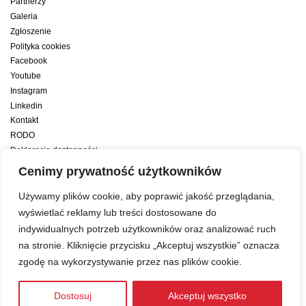
Partnerzy
Galeria
Zgłoszenie
Polityka cookies
Facebook
Youtube
Instagram
Linkedin
Kontakt
RODO
Deklaracja dostępności
Deklaracja dostępności cyfrowej
Cenimy prywatność użytkowników
Zwiększamy efektywność naszych codziennych działań dzięki wsparciu
Używamy plików cookie, aby poprawić jakość przeglądania,
konsultanta amerykańskiego programu zarządzania przez cele Best
wyświetlać reklamy lub treści dostosowane do
indywidualnych potrzeb użytkowników oraz analizować ruch
Year Yet
na stronie. Kliknięcie przycisku „Akceptuj wszystkie” oznacza
zgodę na wykorzystywanie przez nas plików cookie.
Web development:
LUMENO Project
| © 2019 Copyright
Dostosuj
Akceptuj wszystko