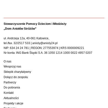
Stowarzyszenie Pomocy Dzieciom i Młodzieży
„Dom Aniołów Stróżów”
ul. Andrzeja 12a, 40-061 Katowice,
tel./fax. 32/2517 533 | anioly@anioly24.pl
NIP: 634 24 24 781 | REGON: 277553974 | KRS 0000009221
Nr konta: ING Bank Śląski S.A. 36 1050 1214 1000 0022 4957 0207
O nas
Wesprzyj nas
Sklepik charytatywny
Dołącz do zespołu
Partnerzy
Do pobrania
Kontakt
Aktualności
Projekty i akcje