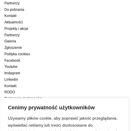
Partnerzy
Do pobrania
Kontakt
Aktualności
Projekty i akcje
Partnerzy
Galeria
Zgłoszenie
Polityka cookies
Facebook
Youtube
Instagram
Linkedin
Kontakt
RODO
Deklaracja dostępności
Deklaracja dostępności cyfrowej
Cenimy prywatność użytkowników
Zwiększamy efektywność naszych codziennych działań dzięki wsparciu
Używamy plików cookie, aby poprawić jakość przeglądania,
konsultanta amerykańskiego programu zarządzania przez cele Best
wyświetlać reklamy lub treści dostosowane do