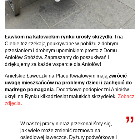
Ławkom na katowickim rynku urosły skrzydła
. I na
Ciebie też czekają poukrywane w pobliżu z dobrym
przesłaniem i drobnym upominkiem prosto z Domu
Aniołów Stróżów. Zapraszamy do poszukiwań i
dziękujemy za każde wsparcie dla Aniołów!
Anielskie Ławeczki na Placu Kwiatowym mają
zwrócić
uwagę mieszkańców na problemy dzieci i zachęcić do
mądrego pomagania.
Dodatkowo podopieczni Aniołów
ukryli na Rynku kilkadziesiąt malutkich skrzydełek.
Zobacz
zdjęcia.
W naszej pracy nieraz przekonaliśmy się,
jak wiele może zmienić rozmowa na
osiedlowej ławeczce. Dyżury podwórkowe i