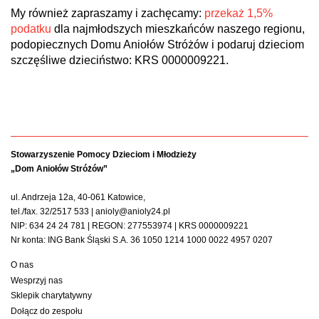
My również zapraszamy i zachęcamy:
przekaż 1,5%
podatku
dla najmłodszych mieszkańców naszego regionu,
podopiecznych Domu Aniołów Stróżów i podaruj dzieciom
szczęśliwe dzieciństwo: KRS
0000009221
.
Stowarzyszenie Pomocy Dzieciom i Młodzieży
„Dom Aniołów Stróżów”
ul. Andrzeja 12a, 40-061 Katowice,
tel./fax. 32/2517 533 | anioly@anioly24.pl
NIP: 634 24 24 781 | REGON: 277553974 | KRS 0000009221
Nr konta: ING Bank Śląski S.A. 36 1050 1214 1000 0022 4957 0207
O nas
Wesprzyj nas
Sklepik charytatywny
Dołącz do zespołu