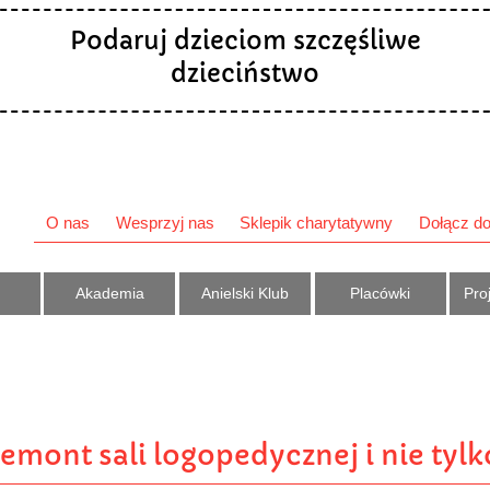
Podaruj dzieciom szczęśliwe
dzieciństwo
O nas
Wesprzyj nas
Sklepik charytatywny
Dołącz do
Akademia
Anielski Klub
Placówki
Proj
emont sali logopedycznej i nie tylk