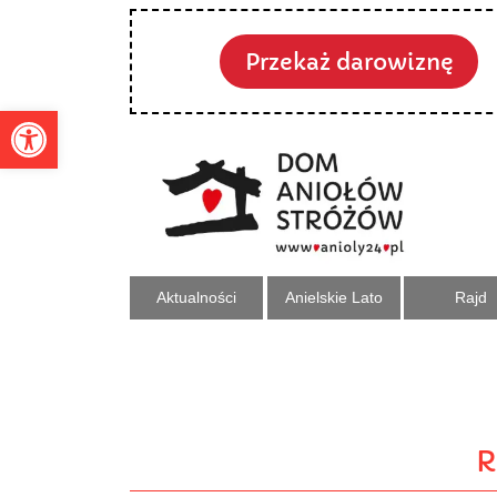
Przekaż darowiznę
Otwórz pasek narzędzi
Aktualności
Anielskie Lato
Rajd
R