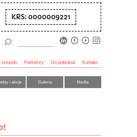
KRS: 0000009221
 zespołu
Partnerzy
Do pobrania
Kontakt
ekty i akcje
Galeria
Media
o!