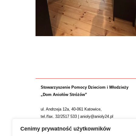
Stowarzyszenie Pomocy Dzieciom i Młodzieży
„Dom Aniołów Stróżów”
ul. Andrzeja 12a, 40-061 Katowice,
tel./fax. 32/2517 533 | anioly@anioly24.pl
NIP: 634 24 24 781 | REGON: 277553974 | KRS 0000
Cenimy prywatność użytkowników
Nr konta: ING Bank Śląski S.A. 36 1050 1214 1000 0