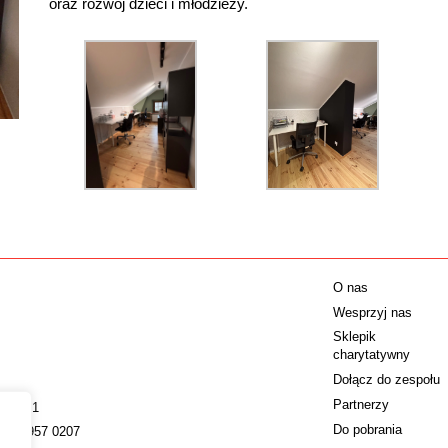
oraz rozwój dzieci i młodzieży.
O nas
Wesprzyj nas
Sklepik
charytatywny
Dołącz do zespołu
Partnerzy
009221
Do pobrania
022 4957 0207