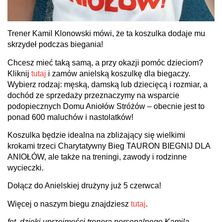
Trener Kamil Klonowski mówi, że ta koszulka dodaje mu
skrzydeł podczas biegania!
Chcesz mieć taką samą, a przy okazji pomóc dzieciom?
Kliknij
tutaj
i zamów anielską koszulkę dla biegaczy.
Wybierz rodzaj: męską, damską lub dziecięcą i rozmiar, a
dochód ze sprzedaży przeznaczymy na wsparcie
podopiecznych Domu Aniołów Stróżów – obecnie jest to
ponad 600 maluchów i nastolatków!
Koszulka będzie idealna na zbliżający się wielkimi
krokami trzeci Charytatywny Bieg TAURON BIEGNIJ DLA
ANIOŁÓW, ale także na treningi, zawody i rodzinne
wycieczki.
Dołącz do Anielskiej drużyny już 5 czerwca!
Więcej o naszym biegu znajdziesz
tutaj
.
fot. dzięki uprzejmości trenera personalnego Kamila