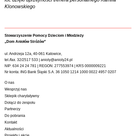
Klonowskiego
Stowarzyszenie Pomocy Dzieciom i Młodzieży
„Dom Aniołów Stróżów”
ul. Andrzeja 12a, 40-061 Katowice,
tel./fax. 32/2517 533 | anioly@anioly24.pl
NIP: 634 24 24 781 | REGON: 277553974 | KRS 0000009221
Nr konta: ING Bank Śląski S.A. 36 1050 1214 1000 0022 4957 0207
O nas
Wesprzyj nas
Sklepik charytatywny
Dołącz do zespołu
Partnerzy
Do pobrania
Kontakt
Aktualności
Projekty i akcje