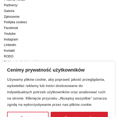
Partnerzy
Galeria
Zgłoszenie
Polityka cookies
Facebook
Youtube
Instagram
Linkedin
Kontakt
RODO
Deklaracja dostępności
Deklaracja dostępności cyfrowej
Cenimy prywatność użytkowników
Zwiększamy efektywność naszych codziennych działań dzięki wsparciu
Używamy plików cookie, aby poprawić jakość przeglądania,
konsultanta amerykańskiego programu zarządzania przez cele Best
wyświetlać reklamy lub treści dostosowane do
indywidualnych potrzeb użytkowników oraz analizować ruch
Year Yet
na stronie. Kliknięcie przycisku „Akceptuj wszystkie” oznacza
zgodę na wykorzystywanie przez nas plików cookie.
Web development:
LUMENO Project
| © 2019 Copyright