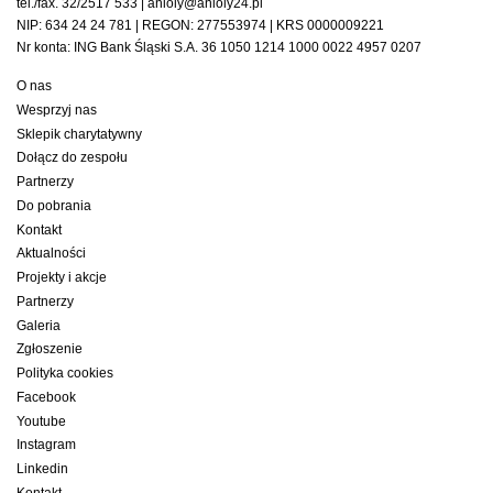
tel./fax. 32/2517 533 | anioly@anioly24.pl
NIP: 634 24 24 781 | REGON: 277553974 | KRS 0000009221
Nr konta: ING Bank Śląski S.A. 36 1050 1214 1000 0022 4957 0207
O nas
Wesprzyj nas
Sklepik charytatywny
Dołącz do zespołu
Partnerzy
Do pobrania
Kontakt
Aktualności
Projekty i akcje
Partnerzy
Galeria
Zgłoszenie
Polityka cookies
Facebook
Youtube
Instagram
Linkedin
Kontakt