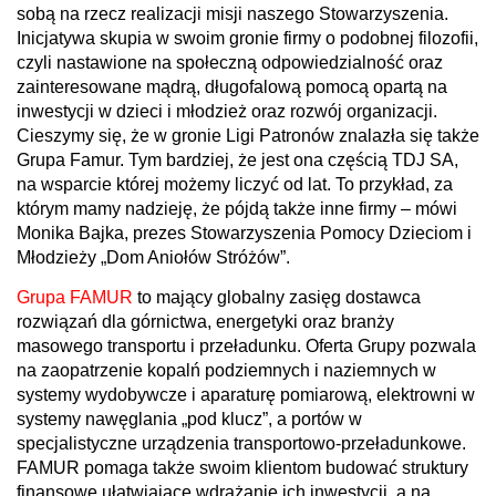
sobą na rzecz realizacji misji naszego Stowarzyszenia.
Inicjatywa skupia w swoim gronie firmy o podobnej filozofii,
czyli nastawione na społeczną odpowiedzialność oraz
zainteresowane mądrą, długofalową pomocą opartą na
inwestycji w dzieci i młodzież oraz rozwój organizacji.
Cieszymy się, że w gronie Ligi Patronów znalazła się także
Grupa Famur. Tym bardziej, że jest ona częścią TDJ SA,
na wsparcie której możemy liczyć od lat. To przykład, za
którym mamy nadzieję, że pójdą także inne firmy – mówi
Monika Bajka, prezes Stowarzyszenia Pomocy Dzieciom i
Młodzieży „Dom Aniołów Stróżów”.
Grupa FAMUR
to mający globalny zasięg dostawca
rozwiązań dla górnictwa, energetyki oraz branży
masowego transportu i przeładunku. Oferta Grupy pozwala
na zaopatrzenie kopalń podziemnych i naziemnych w
systemy wydobywcze i aparaturę pomiarową, elektrowni w
systemy nawęglania „pod klucz”, a portów w
specjalistyczne urządzenia transportowo-przeładunkowe.
FAMUR pomaga także swoim klientom budować struktury
finansowe ułatwiające wdrażanie ich inwestycji, a na