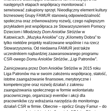
następnych etapach współpracy monitorować i
serwisować zakupiony sprzęt. Nieodłączny element kultury
biznesowej Grupy FAMUR stanowią odpowiedzialność
społeczna oraz zrównoważony rozwój, czego najlepszym
przykładem jest współpraca ze Stowarzyszeniem Pomocy
Dzieciom i Młodzieży
Dom Aniołów Stróżów
w
Katowicach. „Muzyka Aniołów”
czy „Kilometry Dobra”
to
tylko niektóre projekty realizowane wspólnie i na rzecz
Stowarzyszenia. Od niedawna FAMUR jest także
uczestnikiem najbardziej zaawansowanego programu
CSR-owego
Domu Aniołów Stróżów
, „Ligi Patronów”.
Zainicjowana przez Dom Aniołów Stróżów w 2015 roku
Liga Patronów ma w swoim założeniu współpracę, stałość,
istotne zaangażowanie finansowe, merytoryczne i
kompetencyjne oraz rozwój działań z zakresu
zaangażowania społecznego w formie wolontariatu
pracowniczego, organizacji eventów i akcji dla
pracowników czy wdrażania narzędzia do monitoringu
działań CSR w firmie. Obecnie – oprócz Grupy Famur – do