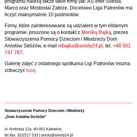
programu należą także takie firmy jak: AS Inter Silesia,
Marco oraz Mostostal Zabrze. Docelowo Liga Patronów ma
liczyć maksymalnie 10 podmiotów.
Firmy, które zainteresowane są udziałem w tym elitarnym
programie, proszone są o kontakt z
Moniką Bajką
, prezes
Stowarzyszenia Pomocy Dzieciom i Młodzieży Dom
Aniołów Stróżów, e-mail
mbajka@anioly24.pl,
tel.
+48 501
747 787
.
Galerię zdjęć z ostatniego spotkania Ligi Patronów można
zobaczyć
tutaj.
Stowarzyszenie Pomocy Dzieciom i Młodzieży
„Dom Aniołów Stróżów”
ul. Andrzeja 12a, 40-061 Katowice,
tel./fax. 32/2517 533 | anioly@anioly24.pl