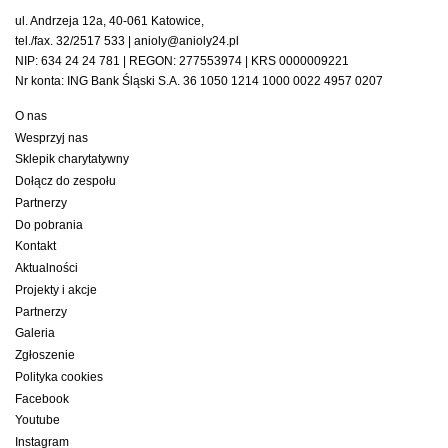
ul. Andrzeja 12a, 40-061 Katowice,
tel./fax. 32/2517 533 | anioly@anioly24.pl
NIP: 634 24 24 781 | REGON: 277553974 | KRS 0000009221
Nr konta: ING Bank Śląski S.A. 36 1050 1214 1000 0022 4957 0207
O nas
Wesprzyj nas
Sklepik charytatywny
Dołącz do zespołu
Partnerzy
Do pobrania
Kontakt
Aktualności
Projekty i akcje
Partnerzy
Galeria
Zgłoszenie
Polityka cookies
Facebook
Youtube
Instagram