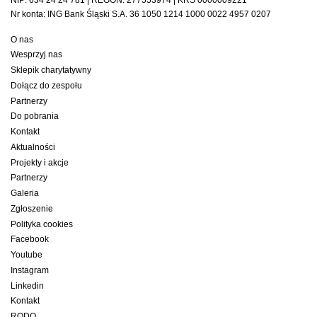
NIP: 634 24 24 781 | REGON: 277553974 | KRS 0000009221
Nr konta: ING Bank Śląski S.A. 36 1050 1214 1000 0022 4957 0207
O nas
Wesprzyj nas
Sklepik charytatywny
Dołącz do zespołu
Partnerzy
Do pobrania
Kontakt
Aktualności
Projekty i akcje
Partnerzy
Galeria
Zgłoszenie
Polityka cookies
Facebook
Youtube
Instagram
Linkedin
Kontakt
RODO