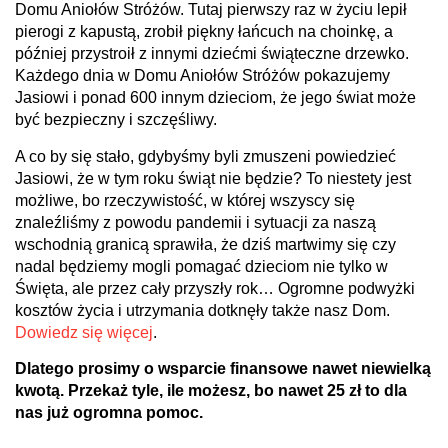
Domu Aniołów Stróżów. Tutaj pierwszy raz w życiu lepił
pierogi z kapustą, zrobił piękny łańcuch na choinkę, a
później przystroił z innymi dziećmi świąteczne drzewko.
Każdego dnia w Domu Aniołów Stróżów pokazujemy
Jasiowi i ponad 600 innym dzieciom, że jego świat może
być bezpieczny i szczęśliwy.
A co by się stało, gdybyśmy byli zmuszeni powiedzieć
Jasiowi, że w tym roku świąt nie będzie? To niestety jest
możliwe, bo rzeczywistość, w której wszyscy się
znaleźliśmy z powodu pandemii i sytuacji za naszą
wschodnią granicą sprawiła, że dziś martwimy się czy
nadal będziemy mogli pomagać dzieciom nie tylko w
Święta, ale przez cały przyszły rok… Ogromne podwyżki
kosztów życia i utrzymania dotknęły także nasz Dom.
Dowiedz się więcej
.
Dlatego prosimy o wsparcie finansowe nawet niewielką
kwotą. Przekaż tyle, ile możesz, bo nawet 25 zł to dla
nas już ogromna pomoc.