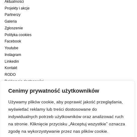
Aktualności
Projekty i akcje
Partnerzy
Galeria
Zgłoszenie
Polityka cookies
Facebook
Youtube
Instagram
Linkedin
Kontakt
RODO
Deklaracja dostępności
Deklaracja dostępności cyfrowej
Cenimy prywatność użytkowników
Zwiększamy efektywność naszych codziennych działań dzięki wsparciu
Używamy plików cookie, aby poprawić jakość przeglądania,
konsultanta amerykańskiego programu zarządzania przez cele Best
wyświetlać reklamy lub treści dostosowane do
indywidualnych potrzeb użytkowników oraz analizować ruch
Year Yet
na stronie. Kliknięcie przycisku „Akceptuj wszystkie” oznacza
zgodę na wykorzystywanie przez nas plików cookie.
Web development:
LUMENO Project
| © 2019 Copyright