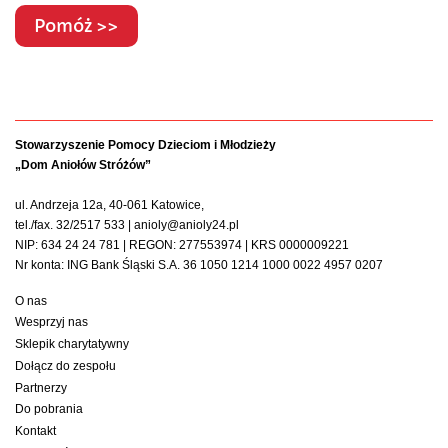
Pomóż >>
Stowarzyszenie Pomocy Dzieciom i Młodzieży
„Dom Aniołów Stróżów”
ul. Andrzeja 12a, 40-061 Katowice,
tel./fax. 32/2517 533 | anioly@anioly24.pl
NIP: 634 24 24 781 | REGON: 277553974 | KRS 0000009221
Nr konta: ING Bank Śląski S.A. 36 1050 1214 1000 0022 4957 0207
O nas
Wesprzyj nas
Sklepik charytatywny
Dołącz do zespołu
Partnerzy
Do pobrania
Kontakt