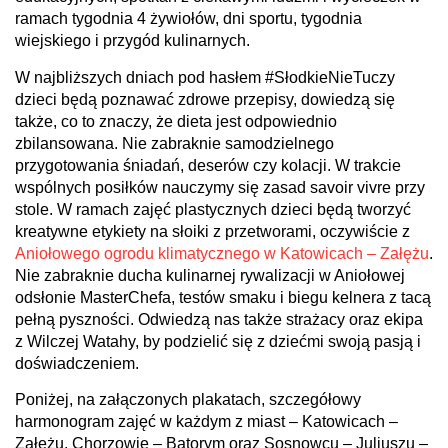
ramach tygodnia 4 żywiołów, dni sportu, tygodnia
wiejskiego i przygód kulinarnych.
W najbliższych dniach pod hasłem #SłodkieNieTuczy
dzieci będą poznawać zdrowe przepisy, dowiedzą się
także, co to znaczy, że dieta jest odpowiednio
zbilansowana. Nie zabraknie samodzielnego
przygotowania śniadań, deserów czy kolacji. W trakcie
wspólnych posiłków nauczymy się zasad savoir vivre przy
stole. W ramach zajęć plastycznych dzieci będą tworzyć
kreatywne etykiety na słoiki z przetworami, oczywiście z
Aniołowego ogrodu klimatycznego w Katowicach – Załężu
.
Nie zabraknie ducha kulinarnej rywalizacji w Aniołowej
odsłonie MasterChefa, testów smaku i biegu kelnera z tacą
pełną pyszności. Odwiedzą nas także strażacy oraz ekipa
z Wilczej Watahy, by podzielić się z dziećmi swoją pasją i
doświadczeniem.
Poniżej, na załączonych plakatach, szczegółowy
harmonogram zajęć w każdym z miast – Katowicach –
Załężu, Chorzowie – Batorym oraz Sosnowcu – Juliuszu –