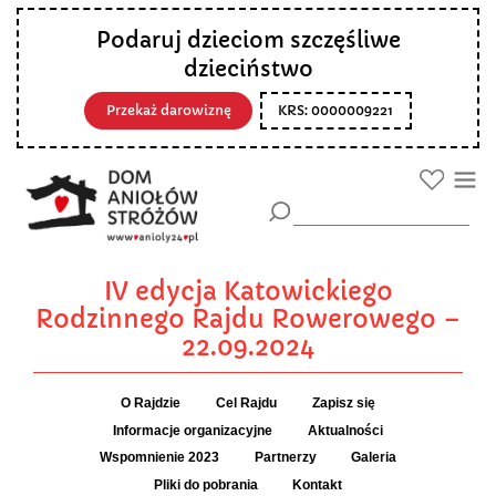
Podaruj dzieciom szczęśliwe
dzieciństwo
Przekaż darowiznę
KRS: 0000009221
IV edycja Katowickiego
Rodzinnego Rajdu Rowerowego –
22.09.2024
O Rajdzie
Cel Rajdu
Zapisz się
Informacje organizacyjne
Aktualności
Wspomnienie 2023
Partnerzy
Galeria
Pliki do pobrania
Kontakt