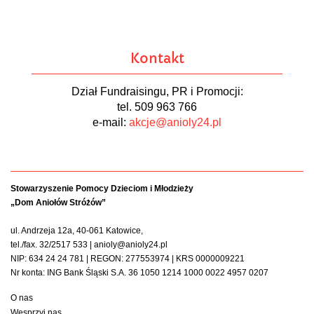
Kontakt
Dział Fundraisingu, PR i Promocji:
tel. 509 963 766
e-mail:
akcje@anioly24.pl
Stowarzyszenie Pomocy Dzieciom i Młodzieży
„Dom Aniołów Stróżów”
ul. Andrzeja 12a, 40-061 Katowice,
tel./fax. 32/2517 533 | anioly@anioly24.pl
NIP: 634 24 24 781 | REGON: 277553974 | KRS 0000009221
Nr konta: ING Bank Śląski S.A. 36 1050 1214 1000 0022 4957 0207
O nas
Wesprzyj nas