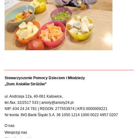
Stowarzyszenie Pomocy Dzieciom i Młodzieży
„Dom Aniołów Stróżów”
ul. Andrzeja 12a, 40-061 Katowice,
tel./fax. 32/2517 533 | anioly@anioly24.pl
NIP: 634 24 24 781 | REGON: 277553974 | KRS 0000009221
Nr konta: ING Bank Śląski S.A. 36 1050 1214 1000 0022 4957 0207
O nas
Wesprzyj nas