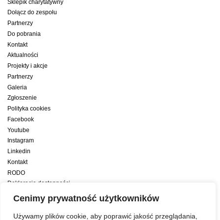
Sklepik charytatywny
Dołącz do zespołu
Partnerzy
Do pobrania
Kontakt
Aktualności
Projekty i akcje
Partnerzy
Galeria
Zgłoszenie
Polityka cookies
Facebook
Youtube
Instagram
Linkedin
Kontakt
RODO
Deklaracja dostępności
Deklaracja dostępności cyfrowej
Cenimy prywatność użytkowników
Zwiększamy efektywność naszych codziennych działań dzięki wsparciu
Używamy plików cookie, aby poprawić jakość przeglądania,
konsultanta amerykańskiego programu zarządzania przez cele Best