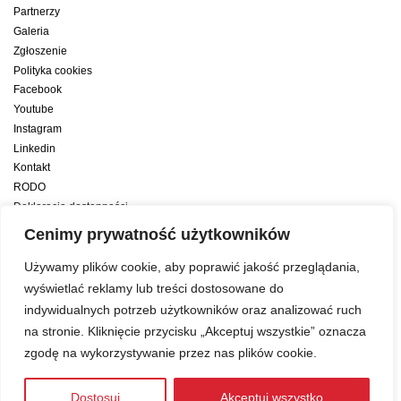
Partnerzy
Galeria
Zgłoszenie
Polityka cookies
Facebook
Youtube
Instagram
Linkedin
Kontakt
RODO
Deklaracja dostępności
Deklaracja dostępności cyfrowej
Cenimy prywatność użytkowników
Zwiększamy efektywność naszych codziennych działań dzięki wsparciu
Używamy plików cookie, aby poprawić jakość przeglądania,
konsultanta amerykańskiego programu zarządzania przez cele Best
wyświetlać reklamy lub treści dostosowane do
indywidualnych potrzeb użytkowników oraz analizować ruch
Year Yet
na stronie. Kliknięcie przycisku „Akceptuj wszystkie” oznacza
zgodę na wykorzystywanie przez nas plików cookie.
Web development:
LUMENO Project
| © 2019 Copyright
Dostosuj
Akceptuj wszystko