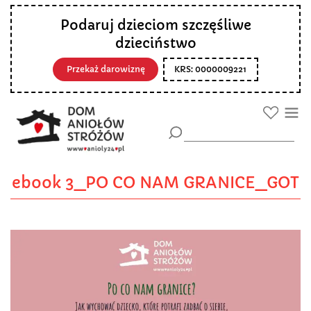
Podaruj dzieciom szczęśliwe
dzieciństwo
Przekaż darowiznę
KRS: 0000009221
ebook 3_PO CO NAM GRANICE_GOT