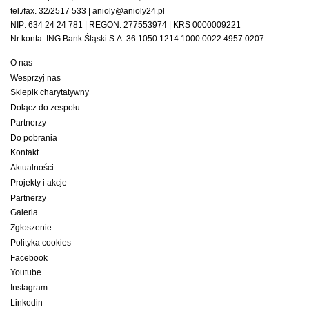
tel./fax. 32/2517 533 | anioly@anioly24.pl
NIP: 634 24 24 781 | REGON: 277553974 | KRS 0000009221
Nr konta: ING Bank Śląski S.A. 36 1050 1214 1000 0022 4957 0207
O nas
Wesprzyj nas
Sklepik charytatywny
Dołącz do zespołu
Partnerzy
Do pobrania
Kontakt
Aktualności
Projekty i akcje
Partnerzy
Galeria
Zgłoszenie
Polityka cookies
Facebook
Youtube
Instagram
Linkedin