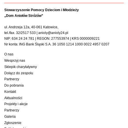
Stowarzyszenie Pomocy Dzieciom i Młodzieży
„Dom Aniołów Stróżów”
ul. Andrzeja 12a, 40-061 Katowice,
tel./fax. 32/2517 533 | anioly@anioly24.pl
NIP: 634 24 24 781 | REGON: 277553974 | KRS 0000009221
Nr konta: ING Bank Śląski S.A. 36 1050 1214 1000 0022 4957 0207
O nas
Wesprzyj nas
Sklepik charytatywny
Dołącz do zespołu
Partnerzy
Do pobrania
Kontakt
Aktualności
Projekty i akcje
Partnerzy
Galeria
Zgłoszenie