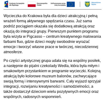
Wycieczka do Krakowa była dla dzieci atrakcyjną i pełną
wrażeń formą aktywnego spędzania czasu. Już sama
podróż pociągiem okazała się dodatkową atrakcją oraz
okazją do integracji grupy. Pierwszym punktem programu
była wizyta w Pigcasso – centrum kreatywnego malowania
farbami fluo, gdzie dzieci mogły swobodnie wyrażać
emocje i tworzyć własne prace w twórczej, niecodziennej
atmosferze.
Po części artystycznej grupa udała się na wspólny posiłek,
a następnie do pijalni czekolady Wedla, która była miłym i
smakowitym przystankiem w programie wycieczki. Kolejną
atrakcją było kolorowe muzeum balonów, zachwycające
swoją formą i intensywnymi barwami. Cały wyjazd sprzyjał
integracji, rozwijaniu kreatywności i samodzielności, a
także dostarczył dzieciom wielu pozytywnych emocji oraz
wspólnych, radosnych wspomnień.