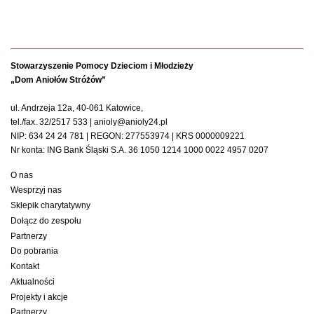
Stowarzyszenie Pomocy Dzieciom i Młodzieży
„Dom Aniołów Stróżów”
ul. Andrzeja 12a, 40-061 Katowice,
tel./fax. 32/2517 533 | anioly@anioly24.pl
NIP: 634 24 24 781 | REGON: 277553974 | KRS 0000009221
Nr konta: ING Bank Śląski S.A. 36 1050 1214 1000 0022 4957 0207
O nas
Wesprzyj nas
Sklepik charytatywny
Dołącz do zespołu
Partnerzy
Do pobrania
Kontakt
Aktualności
Projekty i akcje
Partnerzy