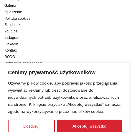
Galeria
Zgłoszenie
Polityka cookies
Facebook
Youtube
Instagram
Linkedin
Kontakt
RODO
Deklaracja dostępności
Deklaracja dostępności cyfrowej
Cenimy prywatność użytkowników
Zwiększamy efektywność naszych codziennych działań dzięki wsparciu
Używamy plików cookie, aby poprawić jakość przeglądania,
konsultanta amerykańskiego programu zarządzania przez cele Best
wyświetlać reklamy lub treści dostosowane do
indywidualnych potrzeb użytkowników oraz analizować ruch
Year Yet
na stronie. Kliknięcie przycisku „Akceptuj wszystkie” oznacza
zgodę na wykorzystywanie przez nas plików cookie.
Web development:
LUMENO Project
| © 2019 Copyright
Dostosuj
Akceptuj wszystko