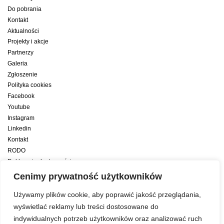
Do pobrania
Kontakt
Aktualności
Projekty i akcje
Partnerzy
Galeria
Zgłoszenie
Polityka cookies
Facebook
Youtube
Instagram
Linkedin
Kontakt
RODO
Deklaracja dostępności
Deklaracja dostępności cyfrowej
Cenimy prywatność użytkowników
Zwiększamy efektywność naszych codziennych działań dzięki wsparciu
Używamy plików cookie, aby poprawić jakość przeglądania,
konsultanta amerykańskiego programu zarządzania przez cele Best
wyświetlać reklamy lub treści dostosowane do
indywidualnych potrzeb użytkowników oraz analizować ruch