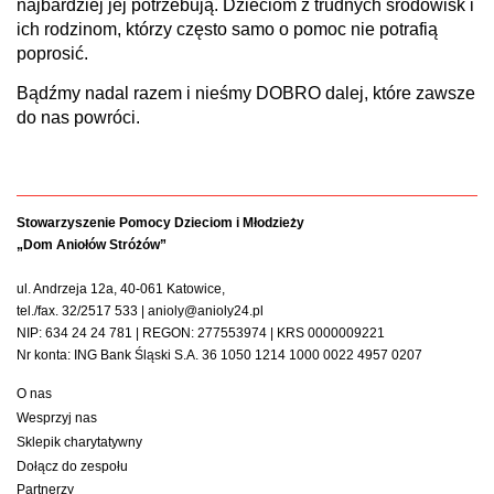
najbardziej jej potrzebują. Dzieciom z trudnych środowisk i
ich rodzinom, którzy często samo o pomoc nie potrafią
poprosić.
Bądźmy nadal razem i nieśmy DOBRO dalej, które zawsze
do nas powróci.
Stowarzyszenie Pomocy Dzieciom i Młodzieży
„Dom Aniołów Stróżów”
ul. Andrzeja 12a, 40-061 Katowice,
tel./fax. 32/2517 533 | anioly@anioly24.pl
NIP: 634 24 24 781 | REGON: 277553974 | KRS 0000009221
Nr konta: ING Bank Śląski S.A. 36 1050 1214 1000 0022 4957 0207
O nas
Wesprzyj nas
Sklepik charytatywny
Dołącz do zespołu
Partnerzy