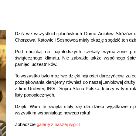
Dziś we wszystkich placówkach Domu Aniołów Stróżów odby
Chorzowa, Katowic i Sosnowca miały okazję spędzić ten dzień
Pod choinką na najmłodszych czekały wymarzone prezen
świątecznego klimatu. Nie zabrakło także wspólnego śpi
pamięci uczestników.
To wszystko było możliwe dzięki hojności darczyńców, za 
podziękowania kierujemy również do naszej „aniołowej druż
z firm Unilever, ING i Sopra Steria Polska, którzy w tym rok
listy podopiecznych.
Dzięki Wam te święta stały się dla dzieci wyjątkowe i 
wszystkim wspaniałego nowego roku!
Zobaczcie
galerię z naszej wigilii
!