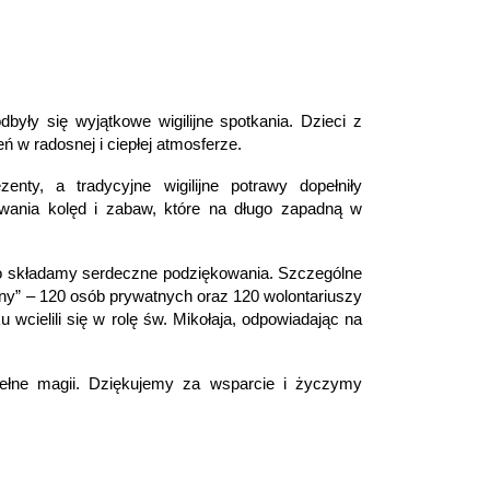
ły się wyjątkowe wigilijne spotkania. Dzieci z
 w radosnej i ciepłej atmosferze.
ty, a tradycyjne wigilijne potrawy dopełniły
ewania kolęd i zabaw, które na długo zapadną w
co składamy serdeczne podziękowania. Szczególne
yny” – 120 osób prywatnych oraz 120 wolontariuszy
u wcielili się w rolę św. Mikołaja, odpowiadając na
pełne magii. Dziękujemy za wsparcie i życzymy