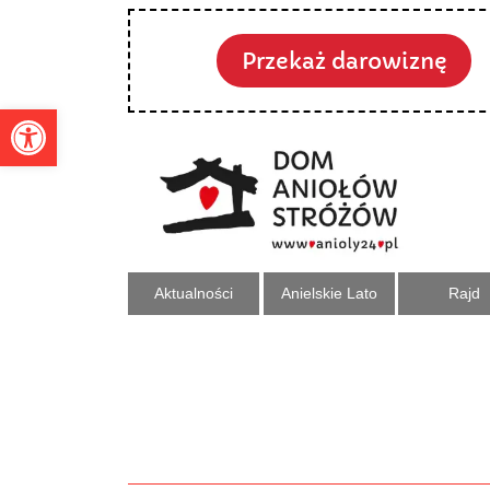
Przekaż darowiznę
Otwórz pasek narzędzi
Aktualności
Anielskie Lato
Rajd