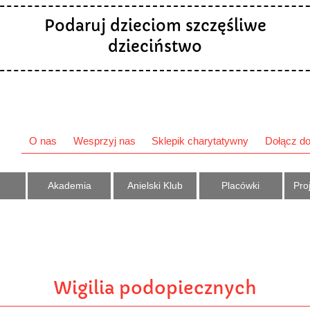
Podaruj dzieciom szczęśliwe
dzieciństwo
O nas
Wesprzyj nas
Sklepik charytatywny
Dołącz do
Akademia
Anielski Klub
Placówki
Proj
Wigilia podopiecznych