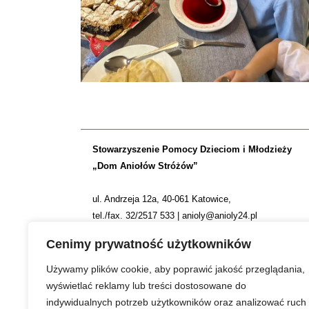
Stowarzyszenie Pomocy Dzieciom i Młodzieży
„Dom Aniołów Stróżów”
ul. Andrzeja 12a, 40-061 Katowice,
tel./fax. 32/2517 533 | anioly@anioly24.pl
NIP: 634 24 24 781 | REGON: 277553974 | KRS 0000
Cenimy prywatność użytkowników
Nr konta: ING Bank Śląski S.A. 36 1050 1214 1000 0
Używamy plików cookie, aby poprawić jakość przeglądania,
wyświetlać reklamy lub treści dostosowane do
indywidualnych potrzeb użytkowników oraz analizować ruch