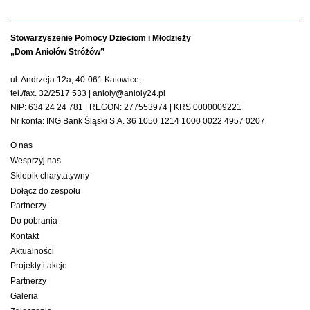
Stowarzyszenie Pomocy Dzieciom i Młodzieży
„Dom Aniołów Stróżów”
ul. Andrzeja 12a, 40-061 Katowice,
tel./fax. 32/2517 533 | anioly@anioly24.pl
NIP: 634 24 24 781 | REGON: 277553974 | KRS 0000009221
Nr konta: ING Bank Śląski S.A. 36 1050 1214 1000 0022 4957 0207
O nas
Wesprzyj nas
Sklepik charytatywny
Dołącz do zespołu
Partnerzy
Do pobrania
Kontakt
Aktualności
Projekty i akcje
Partnerzy
Galeria