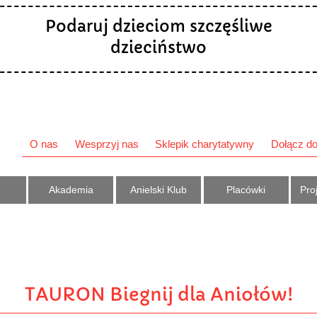
Podaruj dzieciom szczęśliwe
dzieciństwo
O nas
Wesprzyj nas
Sklepik charytatywny
Dołącz do
Akademia
Anielski Klub
Placówki
Proj
TAURON Biegnij dla Aniołów!