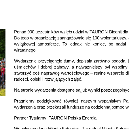
Ponad 900 uczestników wzięło udział w TAURON Biegnij dla 
Do tego w organizację zaangażowało się 100 wolontariuszy, d
wyjątkowej atmosferze. To jednak nie koniec, bo nadal
wirtualnego.
Wydarzenie przyciągnęło tłumy, dopisała zarówno pogoda, j
uśmiechów i dobrej zabawy, a najważniejszy był wspólny 
stworzyć coś naprawdę wartościowego – realne wsparcie dla 
radości, opieki i rozwijających zajęć.
Na stronie wydarzenia dostępne są już wyniki poszczególnych
Pragniemy podziękować również naszym wspaniałym Part
wydarzenia oraz przekazali fundusze na codzienną pomoc w 
Partner Tytularny: TAURON Polska Energia
Współgospodarz: Miasto Katowice, Prezydent Miasta Katowi