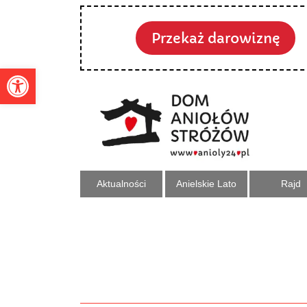
Przekaż darowiznę
Otwórz pasek narzędzi
Aktualności
Anielskie Lato
Rajd