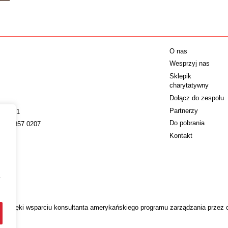
O nas
Wesprzyj nas
Sklepik
charytatywny
Dołącz do zespołu
Partnerzy
009221
Do pobrania
022 4957 0207
Kontakt
a
 dzięki wsparciu konsultanta amerykańskiego programu zarządzania przez 