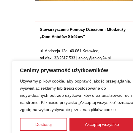
Stowarzyszenie Pomocy Dzieciom i Młodzieży
„Dom Aniołów Stróżów”
ul. Andrzeja 12a, 40-061 Katowice,
tel./fax. 32/2517 533 | anioly@anioly24.pl
NIP: 634 24 24 781 | REGON: 277553974 | KRS 0000
Cenimy prywatność użytkowników
Nr konta: ING Bank Śląski S.A. 36 1050 1214 1000 0
Używamy plików cookie, aby poprawić jakość przeglądania,
wyświetlać reklamy lub treści dostosowane do
indywidualnych potrzeb użytkowników oraz analizować ruch
na stronie. Kliknięcie przycisku „Akceptuj wszystkie” oznacz
zgodę na wykorzystywanie przez nas plików cookie.
Zwiększamy efektywność naszych codziennych działań
Dostosuj
Akceptuj wszystko