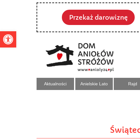
Przekaż darowiznę
Otwórz pasek narzędzi
Aktualności
Anielskie Lato
Rajd
Świątec