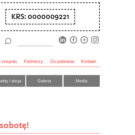
KRS: 0000009221
 zespołu
Partnerzy
Do pobrania
Kontakt
ekty i akcje
Galeria
Media
 sobotę!