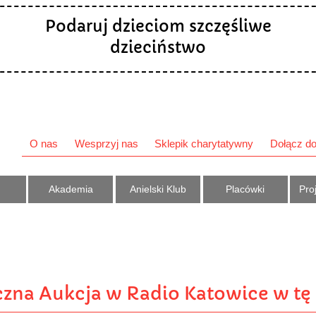
Podaruj dzieciom szczęśliwe
dzieciństwo
O nas
Wesprzyj nas
Sklepik charytatywny
Dołącz do
Akademia
Anielski Klub
Placówki
Proj
zna Aukcja w Radio Katowice w tę