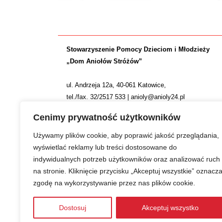
Stowarzyszenie Pomocy Dzieciom i Młodzieży
„Dom Aniołów Stróżów”
ul. Andrzeja 12a, 40-061 Katowice,
tel./fax. 32/2517 533 | anioly@anioly24.pl
NIP: 634 24 24 781 | REGON: 277553974 | KRS 0000
Cenimy prywatność użytkowników
Nr konta: ING Bank Śląski S.A. 36 1050 1214 1000 0
Używamy plików cookie, aby poprawić jakość przeglądania,
wyświetlać reklamy lub treści dostosowane do
indywidualnych potrzeb użytkowników oraz analizować ruch
na stronie. Kliknięcie przycisku „Akceptuj wszystkie” oznacz
zgodę na wykorzystywanie przez nas plików cookie.
Zwiększamy efektywność naszych codziennych działań
Dostosuj
Akceptuj wszystko