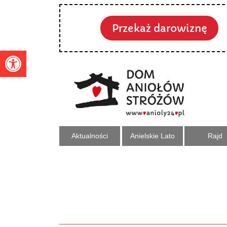
Przekaż darowiznę
Otwórz pasek narzędzi
Aktualności
Anielskie Lato
Rajd