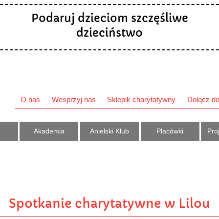
Podaruj dzieciom szczęśliwe
dzieciństwo
O nas
Wesprzyj nas
Sklepik charytatywny
Dołącz do
Akademia
Anielski Klub
Placówki
Proj
Spotkanie charytatywne w Lilou