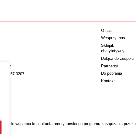
O nas
Wesprzyj nas
Sklepik
charytatywny
Dołącz do zespołu
Partnerzy
009221
Do pobrania
022 4957 0207
Kontakt
a
 dzięki wsparciu konsultanta amerykańskiego programu zarządzania przez 