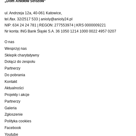
„Dom Aniołów Stróżów”
ul. Andrzeja 12a, 40-061 Katowice,
tel./fax. 32/2517 533 | anioly@anioly24.pl
NIP: 634 24 24 781 | REGON: 277553974 | KRS 0000009221
Nr konta: ING Bank Śląski S.A. 36 1050 1214 1000 0022 4957 0207
O nas
Wesprzyj nas
Sklepik charytatywny
Dołącz do zespołu
Partnerzy
Do pobrania
Kontakt
Aktualności
Projekty i akcje
Partnerzy
Galeria
Zgłoszenie
Polityka cookies
Facebook
Youtube