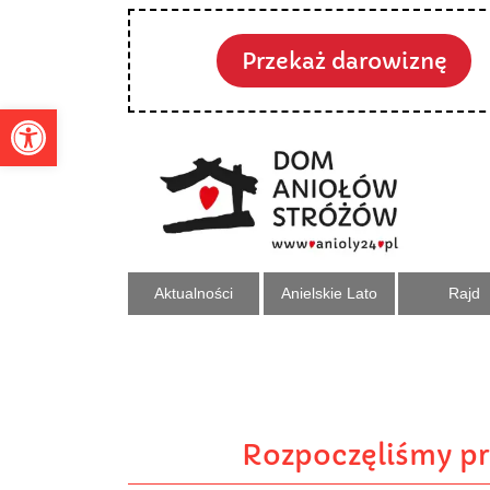
Przekaż darowiznę
Otwórz pasek narzędzi
Aktualności
Anielskie Lato
Rajd
Rozpoczęliśmy pr