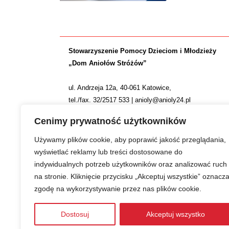
Stowarzyszenie Pomocy Dzieciom i Młodzieży
„Dom Aniołów Stróżów”
ul. Andrzeja 12a, 40-061 Katowice,
tel./fax. 32/2517 533 | anioly@anioly24.pl
NIP: 634 24 24 781 | REGON: 277553974 | KRS 0000
Cenimy prywatność użytkowników
Nr konta: ING Bank Śląski S.A. 36 1050 1214 1000 0
Używamy plików cookie, aby poprawić jakość przeglądania,
wyświetlać reklamy lub treści dostosowane do
indywidualnych potrzeb użytkowników oraz analizować ruch
na stronie. Kliknięcie przycisku „Akceptuj wszystkie” oznacz
zgodę na wykorzystywanie przez nas plików cookie.
Zwiększamy efektywność naszych codziennych działań
Dostosuj
Akceptuj wszystko