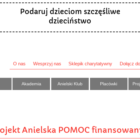
Podaruj dzieciom szczęśliwe
dzieciństwo
O nas
Wesprzyj nas
Sklepik charytatywny
Dołącz do
Akademia
Anielski Klub
Placówki
Proj
ojekt Anielska POMOC finansowan