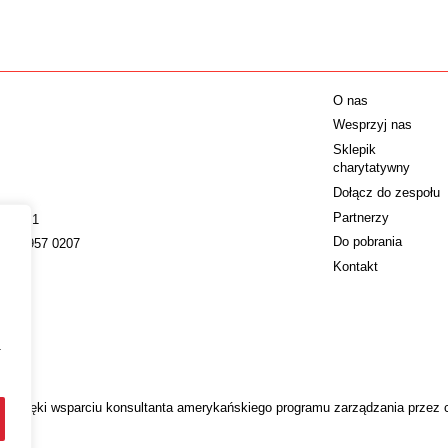
O nas
Wesprzyj nas
Sklepik
charytatywny
Dołącz do zespołu
Partnerzy
009221
Do pobrania
022 4957 0207
Kontakt
a
 dzięki wsparciu konsultanta amerykańskiego programu zarządzania przez 