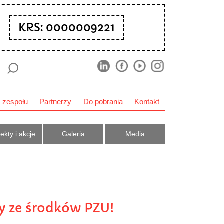
KRS: 0000009221
 zespołu
Partnerzy
Do pobrania
Kontakt
ekty i akcje
Galeria
Media
y ze środków PZU!