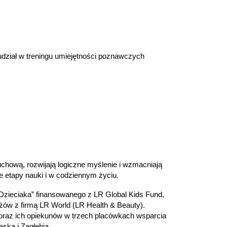
udział w treningu umiejętności poznawczych
hową, rozwijają logiczne myślenie i wzmacniają
 etapy nauki i w codziennym życiu.
 Dzieciaka” finansowanego z LR Global Kids Fund,
żów z firmą LR World (LR Health & Beauty).
 oraz ich opiekunów w trzech placówkach wsparcia
ska i Zagłębia.