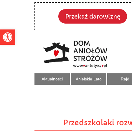
Przekaż darowiznę
Otwórz pasek narzędzi
Aktualności
Anielskie Lato
Rajd
Przedszkolaki roz