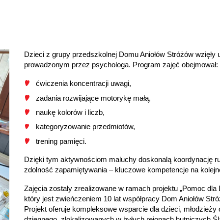
Dzieci z grupy przedszkolnej Domu Aniołów Stróżów wzięły 
prowadzonym przez psychologa. Program zajęć obejmował:
ćwiczenia koncentracji uwagi,
zadania rozwijające motorykę małą,
naukę kolorów i liczb,
kategoryzowanie przedmiotów,
trening pamięci.
Dzięki tym aktywnościom maluchy doskonalą koordynację ruc
zdolność zapamiętywania – kluczowe kompetencje na kolejne
Zajęcia zostały zrealizowane w ramach projektu „Pomoc dla
który jest zwieńczeniem 10 lat współpracy Dom Aniołów Stró
Projekt oferuje kompleksowe wsparcie dla dzieci, młodzieży
dziennego, zlokalizowanych w byłych rejonach hutniczych Ślą