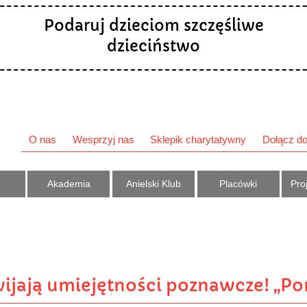
Podaruj dzieciom szczęśliwe
dzieciństwo
O nas
Wesprzyj nas
Sklepik charytatywny
Dołącz do
Akademia
Anielski Klub
Placówki
Proj
wijają umiejętności poznawcze! „Po