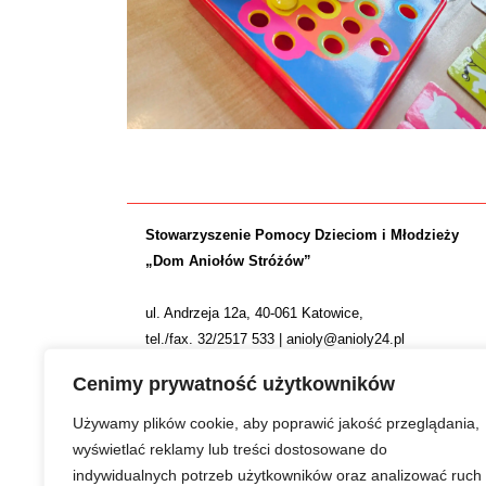
Stowarzyszenie Pomocy Dzieciom i Młodzieży
„Dom Aniołów Stróżów”
ul. Andrzeja 12a, 40-061 Katowice,
tel./fax. 32/2517 533 | anioly@anioly24.pl
NIP: 634 24 24 781 | REGON: 277553974 | KRS 0000
Cenimy prywatność użytkowników
Nr konta: ING Bank Śląski S.A. 36 1050 1214 1000 0
Używamy plików cookie, aby poprawić jakość przeglądania,
wyświetlać reklamy lub treści dostosowane do
indywidualnych potrzeb użytkowników oraz analizować ruch