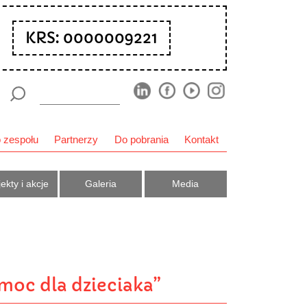
KRS: 0000009221
 zespołu
Partnerzy
Do pobrania
Kontakt
ekty i akcje
Galeria
Media
moc dla dzieciaka”