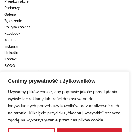
Projekty i akcje
Partnerzy
Galeria
Zgłoszenie
Polityka cookies
Facebook
Youtube
Instagram
Linkedin
Kontakt
RODO
Deklaracja dostępności
Deklaracja dostępności cyfrowej
Cenimy prywatność użytkowników
Zwiększamy efektywność naszych codziennych działań dzięki wsparciu
Używamy plików cookie, aby poprawić jakość przeglądania,
konsultanta amerykańskiego programu zarządzania przez cele Best
wyświetlać reklamy lub treści dostosowane do
indywidualnych potrzeb użytkowników oraz analizować ruch
Year Yet
na stronie. Kliknięcie przycisku „Akceptuj wszystkie” oznacza
zgodę na wykorzystywanie przez nas plików cookie.
Web development:
LUMENO Project
| © 2019 Copyright