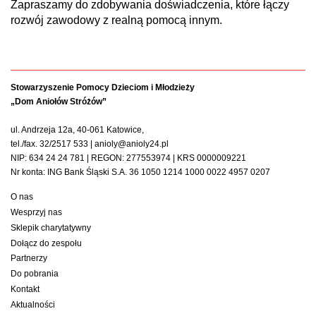
Zapraszamy do zdobywania doświadczenia, które łączy
rozwój zawodowy z realną pomocą innym.
Stowarzyszenie Pomocy Dzieciom i Młodzieży
„Dom Aniołów Stróżów”
ul. Andrzeja 12a, 40-061 Katowice,
tel./fax. 32/2517 533 | anioly@anioly24.pl
NIP: 634 24 24 781 | REGON: 277553974 | KRS 0000009221
Nr konta: ING Bank Śląski S.A. 36 1050 1214 1000 0022 4957 0207
O nas
Wesprzyj nas
Sklepik charytatywny
Dołącz do zespołu
Partnerzy
Do pobrania
Kontakt
Aktualności